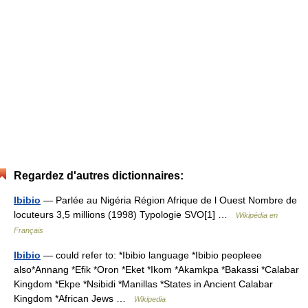
Regardez d'autres dictionnaires:
Ibibio
— Parlée au Nigéria Région Afrique de l Ouest Nombre de
locuteurs 3,5 millions (1998) Typologie SVO[1] …
Wikipédia en
Français
Ibibio
— could refer to: *Ibibio language *Ibibio peopleee
also*Annang *Efik *Oron *Eket *Ikom *Akamkpa *Bakassi *Calabar
Kingdom *Ekpe *Nsibidi *Manillas *States in Ancient Calabar
Kingdom *African Jews …
Wikipedia