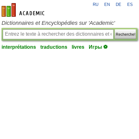
RU
EN
DE
ES
fr-academic.com
Dictionnaires et Encyclopédies sur 'Academic'
Recherche!
interprétations
traductions
livres
Игры ⚽