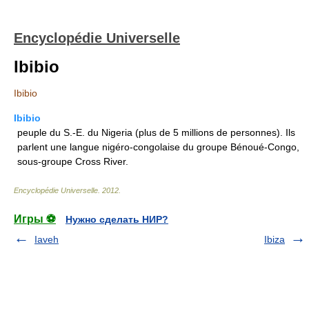
Encyclopédie Universelle
Ibibio
Ibibio
Ibibio
peuple du S.-E. du Nigeria (plus de 5 millions de personnes). Ils
parlent une langue nigéro-congolaise du groupe Bénoué-Congo,
sous-groupe Cross River.
Encyclopédie Universelle
.
2012
.
Игры ⚽
Нужно сделать НИР?
Iaveh
Ibiza