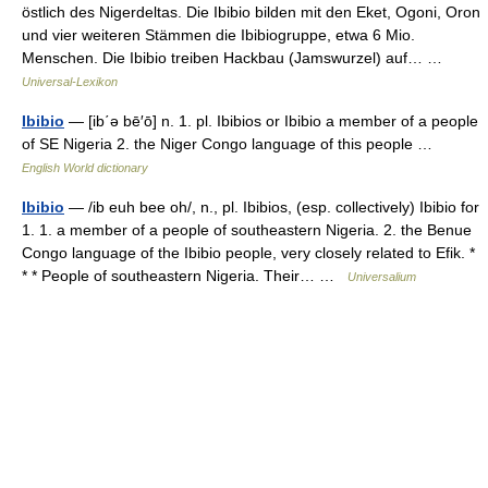
östlich des Nigerdeltas. Die Ibibio bilden mit den Eket, Ogoni, Oron
und vier weiteren Stämmen die Ibibiogruppe, etwa 6 Mio.
Menschen. Die Ibibio treiben Hackbau (Jamswurzel) auf… …
Universal-Lexikon
Ibibio
— [ib΄ə bē′ō] n. 1. pl. Ibibios or Ibibio a member of a people
of SE Nigeria 2. the Niger Congo language of this people …
English World dictionary
Ibibio
— /ib euh bee oh/, n., pl. Ibibios, (esp. collectively) Ibibio for
1. 1. a member of a people of southeastern Nigeria. 2. the Benue
Congo language of the Ibibio people, very closely related to Efik. *
* * People of southeastern Nigeria. Their… …
Universalium