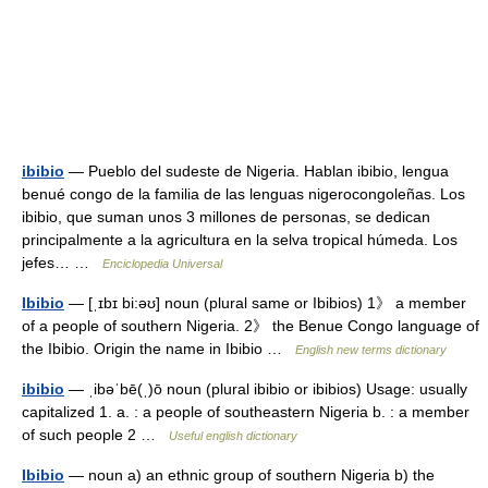
ibibio
— Pueblo del sudeste de Nigeria. Hablan ibibio, lengua
benué congo de la familia de las lenguas nigerocongoleñas. Los
ibibio, que suman unos 3 millones de personas, se dedican
principalmente a la agricultura en la selva tropical húmeda. Los
jefes… …
Enciclopedia Universal
Ibibio
— [ˌɪbɪ bi:əʊ] noun (plural same or Ibibios) 1》 a member
of a people of southern Nigeria. 2》 the Benue Congo language of
the Ibibio. Origin the name in Ibibio …
English new terms dictionary
ibibio
— ˌibəˈbē(ˌ)ō noun (plural ibibio or ibibios) Usage: usually
capitalized 1. a. : a people of southeastern Nigeria b. : a member
of such people 2 …
Useful english dictionary
Ibibio
— noun a) an ethnic group of southern Nigeria b) the